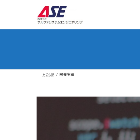
コ
ナ
ン
ビ
テ
ゲ
ン
ー
ツ
シ
へ
ョ
ス
ン
キ
に
ッ
移
プ
動
HOME
開発実績